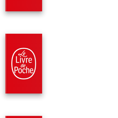
Jonathan Stroud
PARUTION : 09/10/2013
552 PAGES
FANTASY
BARTIMÉUS -
L'ANNEAU DE
SALOMON (LA
TRILOGIE…
Jonathan Stroud