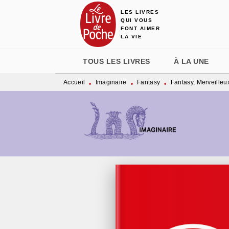
LES LIVRES
MENU
RECHERCHE
CONTENU
QUI VOUS
FONT AIMER
LA VIE
TOUS LES LIVRES
À LA UNE
Accueil
Imaginaire
Fantasy
Fantasy, Merveilleu
•
•
•