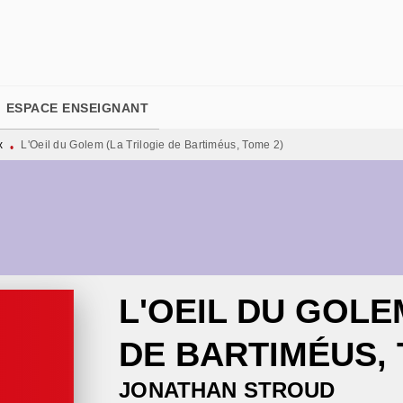
PIED DE PAGE
ESPACE ENSEIGNANT
x
L'Oeil du Golem (La Trilogie de Bartiméus, Tome 2)
•
L'OEIL DU GOLE
DE BARTIMÉUS, 
JONATHAN STROUD