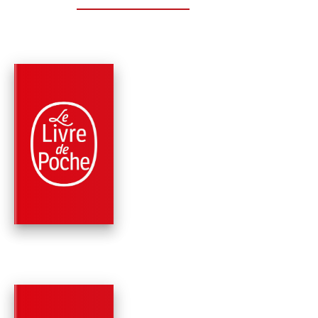
PARUTION : 09/10/2013
552 PAGES
FANTASY
BARTIMÉUS -
L'ANNEAU DE
SALOMON (LA
TRILOGIE…
Jonathan Stroud
PARUTION : 17/09/2008
672 PAGES