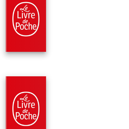
FANTASY
LA PORTE DE
PTOLÉMÉE (LA
TRILOGIE DE
BARTIMÉ…
Jonathan Stroud
PARUTION : 13/06/2007
576 PAGES
FANTASY
L'AMULETTE DE
SAMARCANDE (LA
TRILOGIE DE BAR…