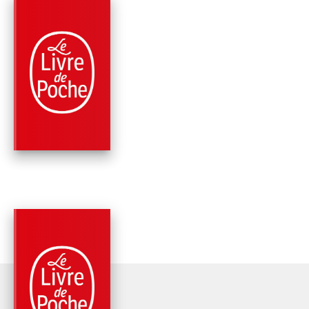
PARUTION : 17/09/2008
672 PAGES
FANTASY
LA PORTE DE
PTOLÉMÉE (LA
TRILOGIE DE
BARTIMÉ…
Jonathan Stroud
PARUTION : 13/06/2007
576 PAGES
FANTASY
L'AMULETTE DE
SAMARCANDE (LA