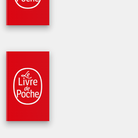
TRILOGIE DE BAR…
Jonathan Stroud
PARUTION : 09/10/2013
552 PAGES
FANTASY
BARTIMÉUS -
L'ANNEAU DE
SALOMON (LA
TRILOGIE…
Jonathan Stroud