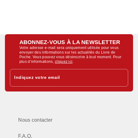
ABONNEZ-VOUS À LA NEWSLETTER
Votre adresse e-mail sera uniquement utilisée pour vous
envoyer des informations sur les actualités du Livre de
Poche. Vous pouvez vous désinscrire à tout moment. Pour
plus d’informations,
cliquez ici
.
Indiquez votre email
Nous contacter
F.A.Q.