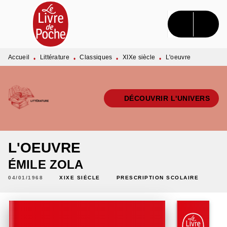
MENU
RECHERCHE
CONTENU
PIED DE PAGE
Accueil
Littérature
Classiques
XIXe siècle
L'oeuvre
•
•
•
•
DÉCOUVRIR L'UNIVERS
L'OEUVRE
ÉMILE ZOLA
04/01/1968
XIXE SIÈCLE
PRESCRIPTION SCOLAIRE