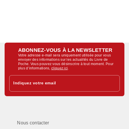
ABONNEZ-VOUS À LA NEWSLETTER
Votre adresse e-mail sera uniquement utilisée pour vous
envoyer des informations sur les actualités du Livre de
Poche. Vous pouvez vous désinscrire à tout moment. Pour
plus d’informations,
cliquez ici
.
Indiquez votre email
Nous contacter