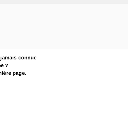
nt jamais connue
ée ?
nière page.