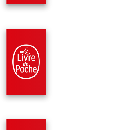
PARUTION : 31/05/2017
352 PAGES
THRILLER
HORTENSE
Jacques Expert