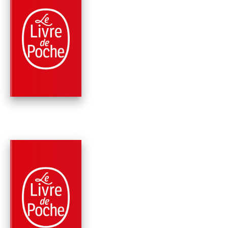
PARUTION : 08/06/2016
384 PAGES
POLICIERS
DEUX GOUTTES D'E
Jacques Expert
PARUTION : 03/06/2015
192 PAGES
THRILLER
TU ME PLAIS
Jacques Expert