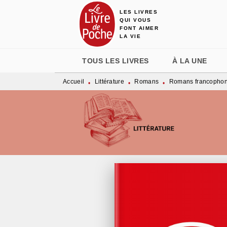
LES LIVRES
MENU
RECHERCHE
CONTENU
QUI VOUS
FONT AIMER
LA VIE
TOUS LES LIVRES
À LA UNE
Accueil
Littérature
Romans
Romans francopho
•
•
•