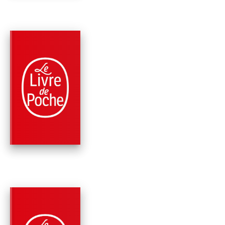
PARUTION : 01/02/2023
352 PAGES
ROMANS
LE CARNET DES
RANCUNES
Jacques Expert