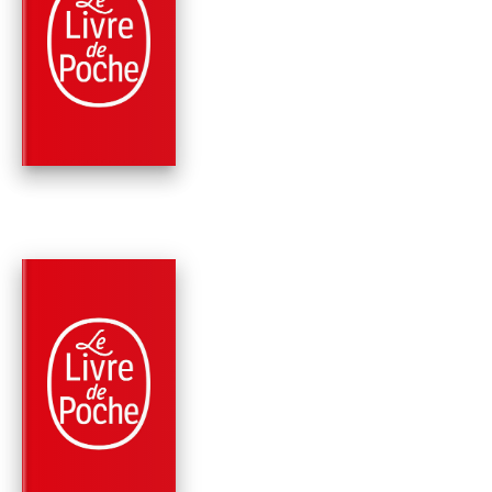
PARUTION : 30/09/2020
384 PAGES
THRILLER
LE JOUR DE MA MO
Jacques Expert
PARUTION : 09/05/2018
288 PAGES
ROMANS
NE NOUS QUITTONS
PAS
Jacques Expert