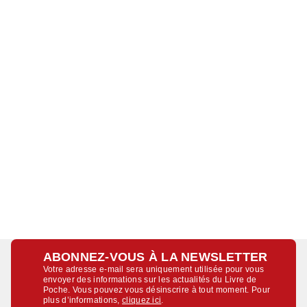
ABONNEZ-VOUS À LA NEWSLETTER
Votre adresse e-mail sera uniquement utilisée pour vous
envoyer des informations sur les actualités du Livre de
Poche. Vous pouvez vous désinscrire à tout moment. Pour
plus d’informations,
cliquez ici
.