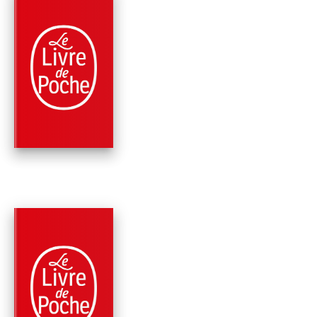
PARUTION : 02/05/2019
288 PAGES
MÉMOIRES
UNE JEUNESSE DE
MARCEL PROUST
Evelyne Bloch-Dano
PARUTION : 07/03/2018
448 PAGES
HISTOIRE
FLORA TRISTAN