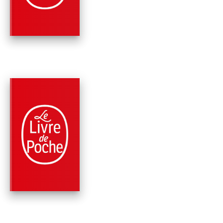
Evelyne Bloch-Dano
PARUTION : 18/05/2016
256 PAGES
LETTRES ET SCIENCES DU LANGAGE
JARDINS DE PAPIER
Evelyne Bloch-Dano