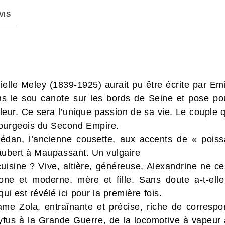
VIS
ielle Meley (1839-1925) aurait pu être écrite par Emi
ans le sou canote sur les bords de Seine et pose pou
illeur. Ce sera l’unique passion de sa vie. Le couple
bourgeois du Second Empire.
Médan, l’ancienne cousette, aux accents de « pois
 Flaubert à Maupassant. Un vulgaire
sine ? Vive, altière, généreuse, Alexandrine ne ces
trone et moderne, mère et fille. Sans doute a-t-ell
i est révélé ici pour la première fois.
me Zola, entraînante et précise, riche de correspo
yfus à la Grande Guerre, de la locomotive à vapeur a