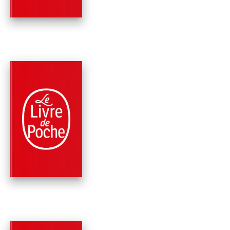
PARUTION : 19/05/2021
448 PAGES
MÉMOIRES
MES MAISONS
D'ÉCRIVAINS
Evelyne Bloch-Dano