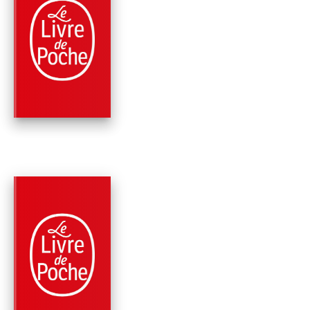
NOUVEAUTÉ
PARUTION : 29/04/2026
256 PAGES
ROMANS
VIOLETTE ET STELL
Evelyne Bloch-Dano
PARUTION : 20/09/2023
408 PAGES
MÉMOIRES
L'ÂME SOEUR
Evelyne Bloch-Dano