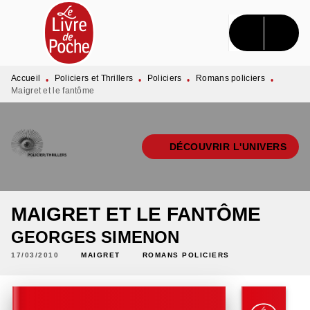
MENU
RECHERCHE
CONTENU
PIED DE PAGE
Accueil
Policiers et Thrillers
Policiers
Romans policiers
•
•
•
•
Maigret et le fantôme
DÉCOUVRIR L'UNIVERS
MAIGRET ET LE FANTÔME
GEORGES SIMENON
17/03/2010
MAIGRET
ROMANS POLICIERS