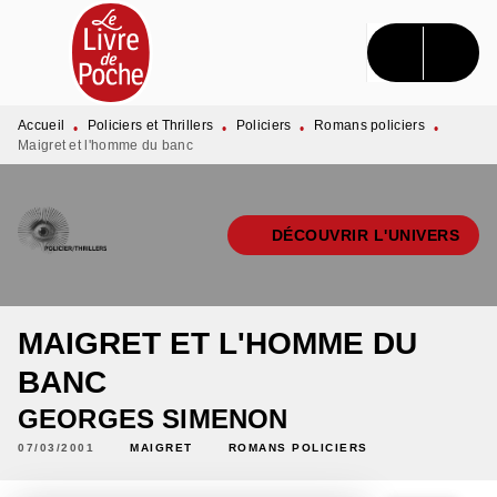
MENU
RECHERCHE
CONTENU
PIED DE PAGE
Accueil
Policiers et Thrillers
Policiers
Romans policiers
•
•
•
•
Maigret et l'homme du banc
DÉCOUVRIR L'UNIVERS
MAIGRET ET L'HOMME DU
BANC
GEORGES SIMENON
07/03/2001
MAIGRET
ROMANS POLICIERS