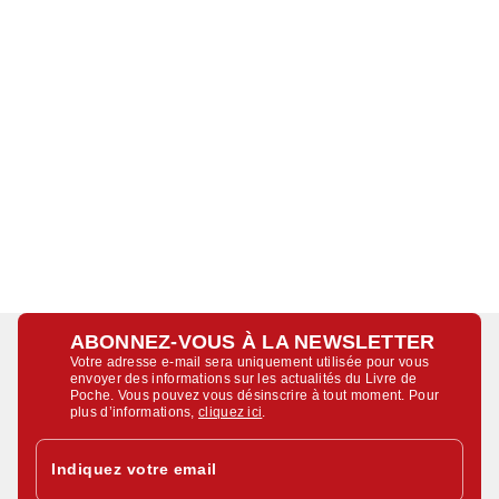
ABONNEZ-VOUS À LA NEWSLETTER
Votre adresse e-mail sera uniquement utilisée pour vous
envoyer des informations sur les actualités du Livre de
Poche. Vous pouvez vous désinscrire à tout moment. Pour
plus d’informations,
cliquez ici
.
Indiquez votre email