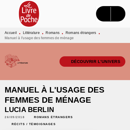
MENU
RECHERCHE
CONTENU
PIED DE PAGE
Accueil
Littérature
Romans
Romans étrangers
•
•
•
•
Manuel à l'usage des femmes de ménage
DÉCOUVRIR L'UNIVERS
MANUEL À L'USAGE DES
FEMMES DE MÉNAGE
LUCIA BERLIN
26/09/2018
ROMANS ÉTRANGERS
RÉCITS / TÉMOIGNAGES