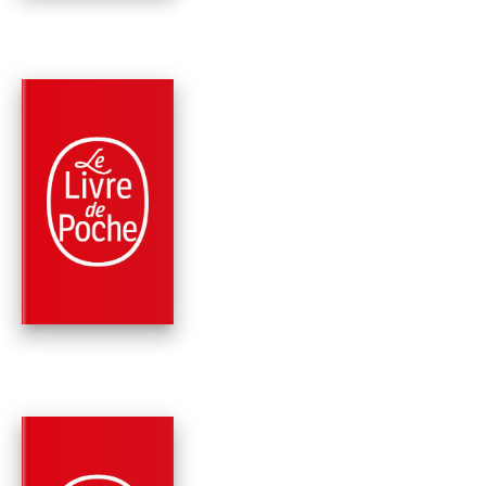
PARUTION : 03/03/2010
177 PAGES
ROMANS
LE VOYAGE DANS L
PASSÉ
Stefan Zweig