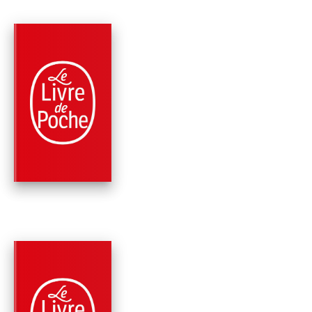
PARUTION : 09/01/2013
128 PAGES
CLASSIQUES
LE JOUEUR D'ÉCHE
(NOUVELLE
TRADUCTION)
Stefan Zweig
PARUTION : 07/03/2012
288 PAGES
MÉMOIRES