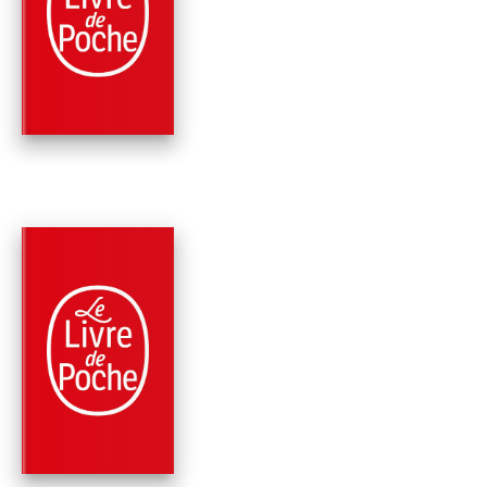
MAGELLAN
Stefan Zweig
PARUTION : 05/01/2011
192 PAGES
ROMANS
UN SOUPÇON
LÉGITIME
Stefan Zweig