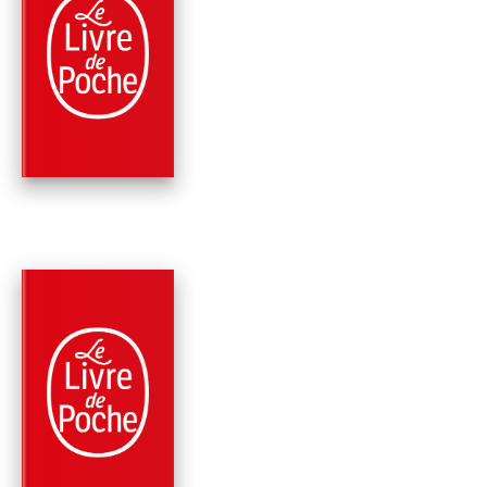
PARUTION : 02/12/2002
187 PAGES
ROMANS
VOYAGES
Stefan Zweig
PARUTION : 09/10/2002
219 PAGES
ROMANS
BRÛLANT SECRET E
AUTRES NOUVELLE
Stefan Zweig