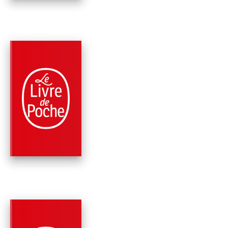
PARUTION : 03/03/2010
177 PAGES
ROMANS
LE VOYAGE DANS L
PASSÉ
Stefan Zweig