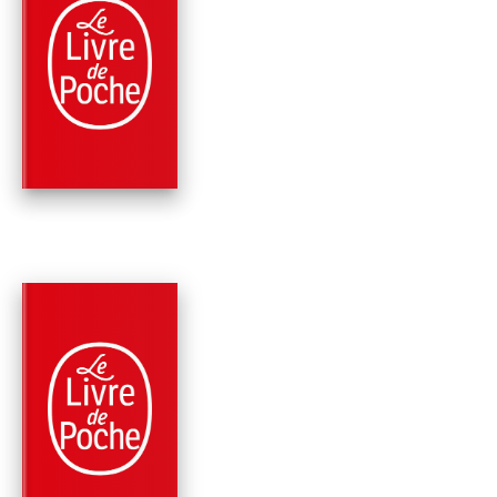
PARUTION : 02/12/2002
187 PAGES
ROMANS
VOYAGES
Stefan Zweig
PARUTION : 09/10/2002
219 PAGES
ROMANS
BRÛLANT SECRET E
AUTRES NOUVELLE
Stefan Zweig