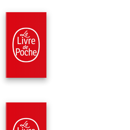
PARUTION : 09/01/2013
128 PAGES
CLASSIQUES
LE JOUEUR D'ÉCHE
(NOUVELLE
TRADUCTION)
Stefan Zweig
PARUTION : 07/03/2012
288 PAGES