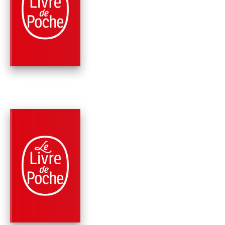
MÉMOIRES
MAGELLAN
Stefan Zweig
PARUTION : 05/01/2011
192 PAGES
ROMANS
UN SOUPÇON
LÉGITIME
Stefan Zweig