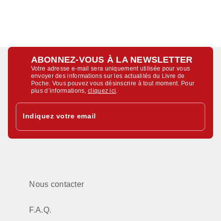
ABONNEZ-VOUS À LA NEWSLETTER
Votre adresse e-mail sera uniquement utilisée pour vous
envoyer des informations sur les actualités du Livre de
Poche. Vous pouvez vous désinscrire à tout moment. Pour
plus d’informations,
cliquez ici
.
Indiquez votre email
Nous contacter
F.A.Q.