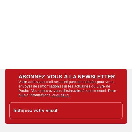
ABONNEZ-VOUS À LA NEWSLETTER
Votre adresse e-mail sera uniquement utilisée pour vous
envoyer des informations sur les actualités du Livre de
Poche. Vous pouvez vous désinscrire à tout moment. Pour
plus d’informations,
cliquez ici
.
Indiquez votre email