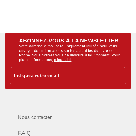
ABONNEZ-VOUS À LA NEWSLETTER
Votre adresse e-mail sera uniquement utilisée pour vous
envoyer des informations sur les actualités du Livre de
Poche. Vous pouvez vous désinscrire à tout moment. Pour
plus d’informations,
cliquez ici
.
Indiquez votre email
Nous contacter
F.A.Q.