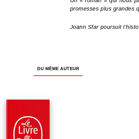
Un « roman » qui nous par
promesses plus grandes 
Joann Sfar poursuit l’his
DU MÊME AUTEUR
PARUTION : 24/08/2022
336 PAGES
ROMANS
LE DERNIER JUIF