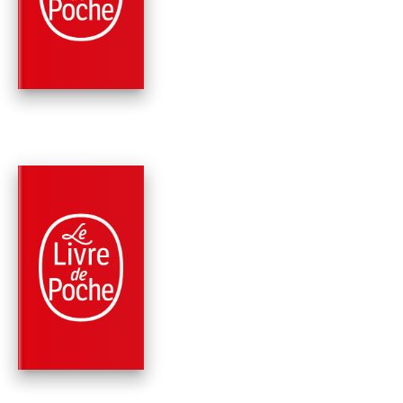
D'EUROPE
Joann Sfar
PARUTION : 01/07/2020
216 PAGES
ROMANS
MODÈLE VIVANT
Joann Sfar