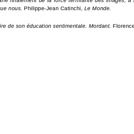
le finalement de la force terrifiante des images, à
que nous.
Philippe-Jean Catinchi,
Le Monde.
toire de son éducation sentimentale. Mordant.
Florenc