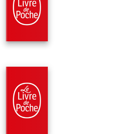
COMMENT TU PARL
DE TON PÈRE
Joann Sfar
PARUTION : 07/06/2017
256 PAGES
ROMANS
LE NIÇOIS
Joann Sfar