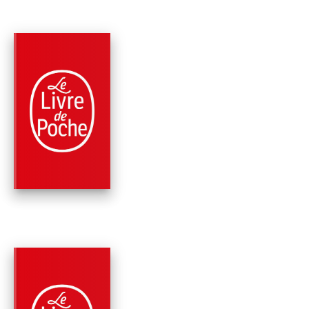
PARUTION : 11/03/2020
240 PAGES
ROMANS
FARNIENTE
Joann Sfar
PARUTION : 06/06/2018
160 PAGES
ROMANS