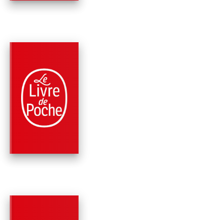
PARUTION : 01/06/2016
576 PAGES
ROMANS
LE PLUS GRAND
PHILOSOPHE DE
FRANCE
Joann Sfar