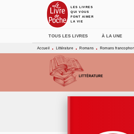
LES LIVRES
MENU
RECHERCHE
CONTENU
QUI VOUS
FONT AIMER
LA VIE
TOUS LES LIVRES
À LA UNE
Accueil
Littérature
Romans
Romans francopho
•
•
•