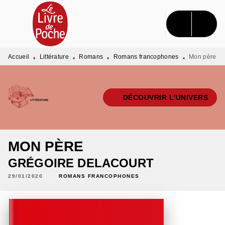
MENU
RECHERCHE
CONTENU
PIED DE PAGE
Accueil
Littérature
Romans
Romans francophones
Mon père
•
•
•
•
DÉCOUVRIR L'UNIVERS
MON PÈRE
GRÉGOIRE DELACOURT
29/01/2020
ROMANS FRANCOPHONES