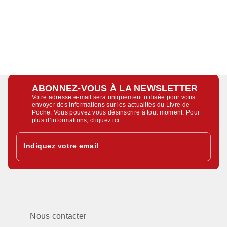
ABONNEZ-VOUS À LA NEWSLETTER
Votre adresse e-mail sera uniquement utilisée pour vous
envoyer des informations sur les actualités du Livre de
Poche. Vous pouvez vous désinscrire à tout moment. Pour
plus d’informations,
cliquez ici
.
Indiquez votre email
Nous contacter