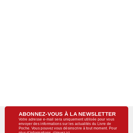
ABONNEZ-VOUS À LA NEWSLETTER
Votre adresse e-mail sera uniquement utilisée pour vous
envoyer des informations sur les actualités du Livre de
Poche. Vous pouvez vous désinscrire à tout moment. Pour
plus d’informations,
cliquez ici
.