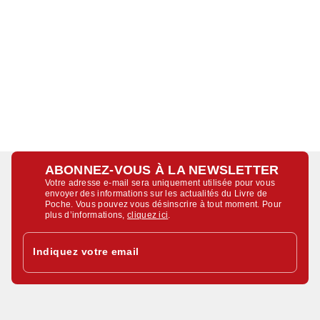
ABONNEZ-VOUS À LA NEWSLETTER
Votre adresse e-mail sera uniquement utilisée pour vous
envoyer des informations sur les actualités du Livre de
Poche. Vous pouvez vous désinscrire à tout moment. Pour
plus d’informations,
cliquez ici
.
Indiquez votre email