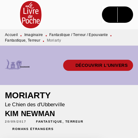
MENU
RECHERCHE
CONTENU
PIED DE PAGE
Accueil
Imaginaire
Fantastique / Terreur / Epouvante
•
•
•
Fantastique, Terreur
Moriarty
•
DÉCOUVRIR L'UNIVERS
MORIARTY
Le Chien des d'Ubberville
KIM NEWMAN
20/09/2017
FANTASTIQUE, TERREUR
ROMANS ÉTRANGERS