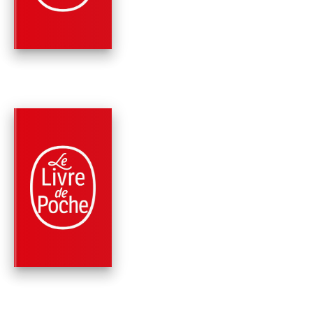
Frédéric Lenormand
PARUTION : 13/04/2016
288 PAGES
POLICIERS
CRIMES ET
CONDIMENTS
Frédéric Lenormand