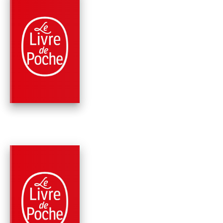
PARUTION : 23/11/2022
264 PAGES
POLICIERS
UN CARROSSE NOM
DÉSIR
Frédéric Lenormand
PARUTION : 08/02/2017
256 PAGES
POLICIERS
ÉLÉMENTAIRE, MON
CHER VOLTAIRE !