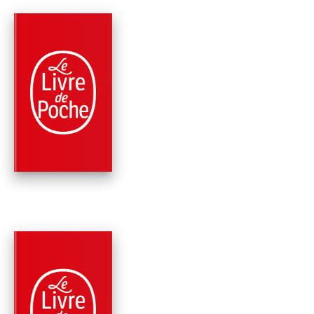
PARUTION : 18/03/2015
288 PAGES
POLICIERS
LE DIABLE S'HABIL
EN VOLTAIRE
Frédéric Lenormand
PARUTION : 02/07/2014
288 PAGES
POLICIERS