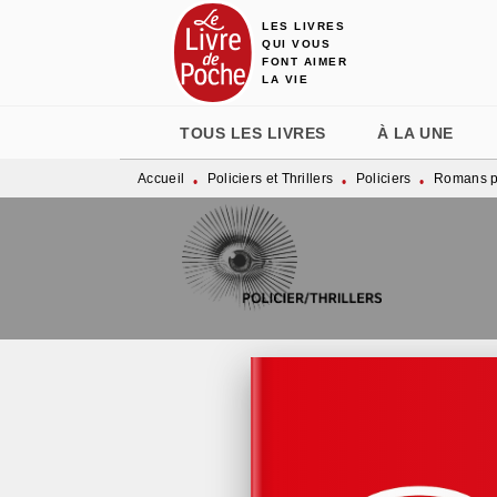
LES LIVRES
MENU
RECHERCHE
CONTENU
QUI VOUS
FONT AIMER
LA VIE
TOUS LES LIVRES
À LA UNE
Accueil
Policiers et Thrillers
Policiers
Romans po
•
•
•