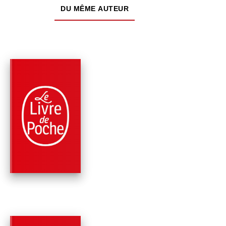
DU MÊME AUTEUR
PARUTION : 22/11/2023
256 PAGES
POLICIERS
MÉLODIE POUR UN
TUEUR
Frédéric Lenormand