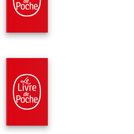
MEURTRE DANS LE
BOUDOIR
Frédéric Lenormand
PARUTION : 03/04/2013
288 PAGES
POLICIERS
LA BARONNE MEURT
CINQ HEURES
Frédéric Lenormand