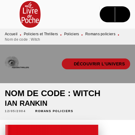
MENU
RECHERCHE
CONTENU
PIED DE PAGE
Accueil
Policiers et Thrillers
Policiers
Romans policiers
•
•
•
•
Nom de code : Witch
DÉCOUVRIR L'UNIVERS
NOM DE CODE : WITCH
IAN RANKIN
12/05/2004
ROMANS POLICIERS