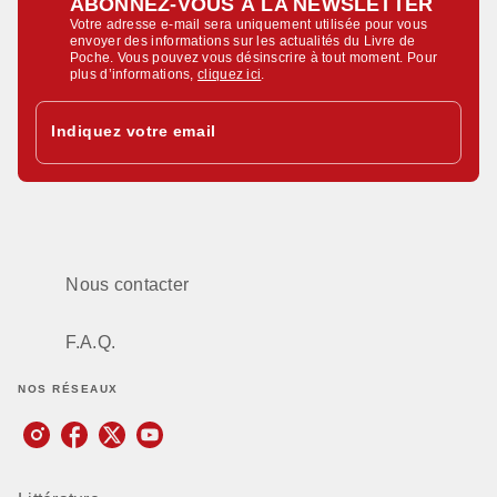
ABONNEZ-VOUS À LA NEWSLETTER
Votre adresse e-mail sera uniquement utilisée pour vous
envoyer des informations sur les actualités du Livre de
Poche. Vous pouvez vous désinscrire à tout moment. Pour
plus d’informations,
cliquez ici
.
Indiquez votre email
Nous contacter
F.A.Q.
NOS RÉSEAUX