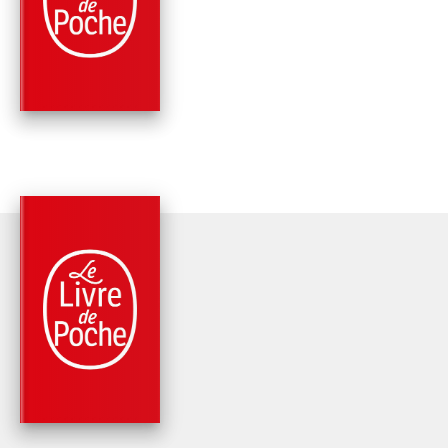
FAIRE FAMILLE
Sophie Galabru
PARUTION : 06/09/2023
256 PAGES
PHILOSOPHIE
LE VISAGE DE NOS
COLÈRES
Sophie Galabru