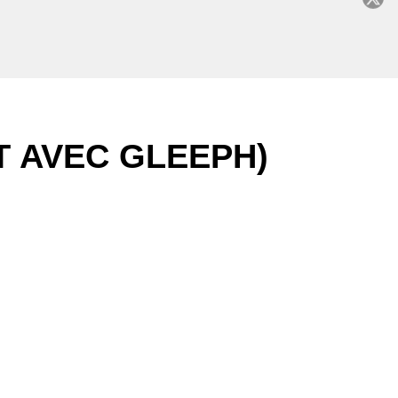
C
T AVEC GLEEPH)