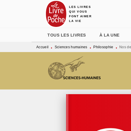
LES LIVRES
MENU
RECHERCHE
CONTENU
QUI VOUS
FONT AIMER
LA VIE
TOUS LES LIVRES
À LA UNE
Accueil
Sciences humaines
Philosophie
Nos de
•
•
•