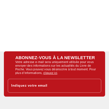
ABONNEZ-VOUS À LA NEWSLETTER
Votre adresse e-mail sera uniquement utilisée pour vous
envoyer des informations sur les actualités du Livre de
Poche. Vous pouvez vous désinscrire à tout moment. Pour
plus d’informations,
cliquez ici
.
Indiquez votre email