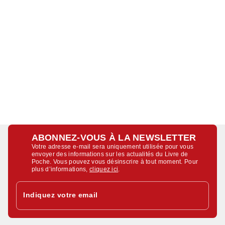
ABONNEZ-VOUS À LA NEWSLETTER
Votre adresse e-mail sera uniquement utilisée pour vous
envoyer des informations sur les actualités du Livre de
Poche. Vous pouvez vous désinscrire à tout moment. Pour
plus d’informations,
cliquez ici
.
Indiquez votre email