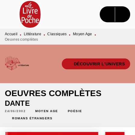
MENU
RECHERCHE
CONTENU
PIED DE PAGE
Accueil
Littérature
Classiques
Moyen Age
•
•
•
•
Oeuvres complètes
DÉCOUVRIR L'UNIVERS
OEUVRES COMPLÈTES
DANTE
24/06/2002
MOYEN AGE
POÉSIE
ROMANS ÉTRANGERS