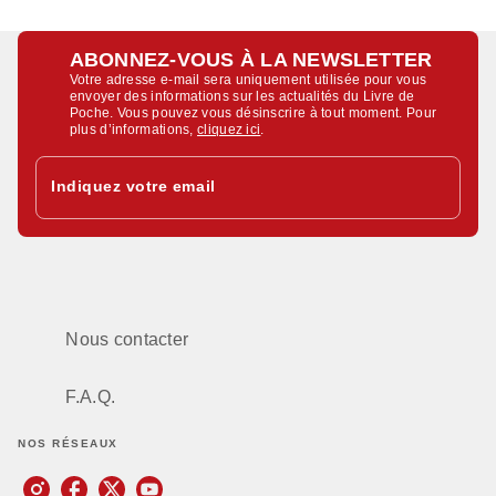
ABONNEZ-VOUS À LA NEWSLETTER
Votre adresse e-mail sera uniquement utilisée pour vous
envoyer des informations sur les actualités du Livre de
Poche. Vous pouvez vous désinscrire à tout moment. Pour
plus d’informations,
cliquez ici
.
Indiquez votre email
Nous contacter
F.A.Q.
NOS RÉSEAUX