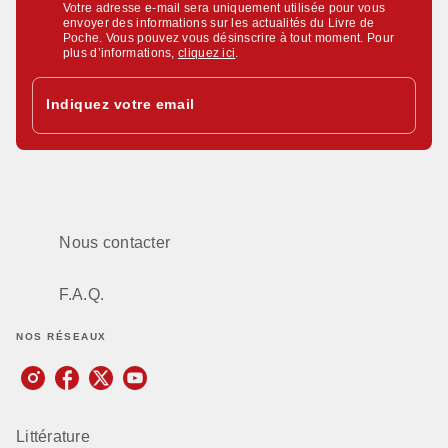
Votre adresse e-mail sera uniquement utilisée pour vous
envoyer des informations sur les actualités du Livre de
Poche. Vous pouvez vous désinscrire à tout moment. Pour
plus d’informations,
cliquez ici
.
Indiquez votre email
Nous contacter
F.A.Q.
NOS RÉSEAUX
Littérature