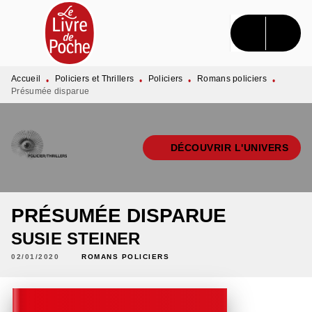
MENU
RECHERCHE
CONTENU
PIED DE PAGE
Accueil
Policiers et Thrillers
Policiers
Romans policiers
•
•
•
•
Présumée disparue
DÉCOUVRIR L'UNIVERS
PRÉSUMÉE DISPARUE
SUSIE STEINER
02/01/2020
ROMANS POLICIERS