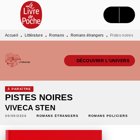
MENU
RECHERCHE
CONTENU
PIED DE PAGE
Accueil
Littérature
Romans
Romans étrangers
Pistes noires
•
•
•
•
DÉCOUVRIR L'UNIVERS
À PARAÎTRE
PISTES NOIRES
VIVECA STEN
30/09/2026
ROMANS ÉTRANGERS
ROMANS POLICIERS