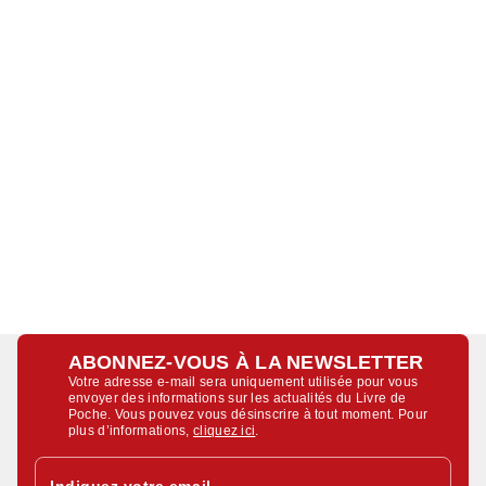
ABONNEZ-VOUS À LA NEWSLETTER
Votre adresse e-mail sera uniquement utilisée pour vous
envoyer des informations sur les actualités du Livre de
Poche. Vous pouvez vous désinscrire à tout moment. Pour
plus d’informations,
cliquez ici
.
Indiquez votre email