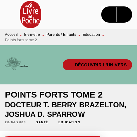
MENU
RECHERCHE
CONTENU
PIED DE PAGE
Accueil
Bien-être
Parents / Enfants
Education
•
•
•
•
Points forts tome 2
DÉCOUVRIR L'UNIVERS
POINTS FORTS TOME 2
DOCTEUR T. BERRY BRAZELTON
,
JOSHUA D. SPARROW
28/04/2004
SANTÉ
EDUCATION