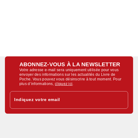
ABONNEZ-VOUS À LA NEWSLETTER
Votre adresse e-mail sera uniquement utilisée pour vous
envoyer des informations sur les actualités du Livre de
Poche. Vous pouvez vous désinscrire à tout moment. Pour
plus d’informations,
cliquez ici
.
Indiquez votre email