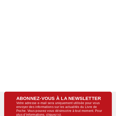
ABONNEZ-VOUS À LA NEWSLETTER
Votre adresse e-mail sera uniquement utilisée pour vous
envoyer des informations sur les actualités du Livre de
Poche. Vous pouvez vous désinscrire à tout moment. Pour
plus d’informations,
cliquez ici
.