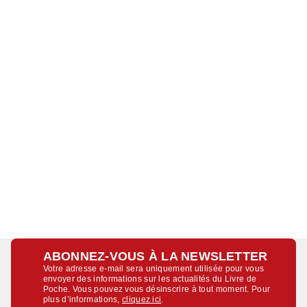
ABONNEZ-VOUS À LA NEWSLETTER
Votre adresse e-mail sera uniquement utilisée pour vous
envoyer des informations sur les actualités du Livre de
Poche. Vous pouvez vous désinscrire à tout moment. Pour
plus d’informations,
cliquez ici
.