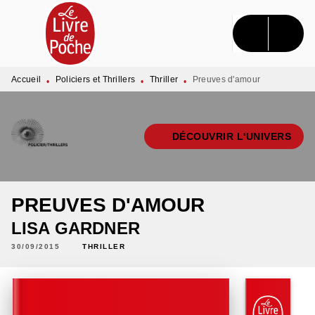
MENU
RECHERCHE
CONTENU
PIED DE PAGE
Accueil
Policiers et Thrillers
Thriller
Preuves d'amour
•
•
•
DÉCOUVRIR L'UNIVERS
PREUVES D'AMOUR
LISA GARDNER
30/09/2015
THRILLER