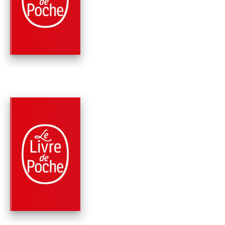
CAMILO
Régine Deforges
PARUTION : 07/02/2001
349 PAGES
ROMANS
CUBA LIBRE ! (LA
BICYCLETTE BLEUE
TOME 7)
Régine Deforges