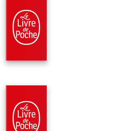
PARUTION : 09/06/2010
256 PAGES
ROMANS
DEBORAH, LA FEMM
ADULTÈRE
Régine Deforges
PARUTION : 11/06/2008
512 PAGES
ROMANS
ET QUAND VIENDRA
FIN DU VOYAGE... (L