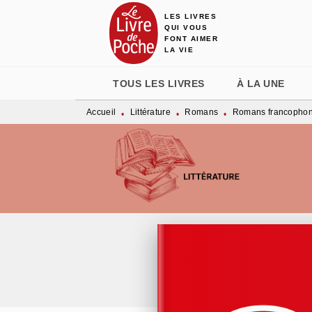
LES LIVRES
MENU
RECHERCHE
CONTENU
QUI VOUS
FONT AIMER
LA VIE
TOUS LES LIVRES
À LA UNE
Accueil
Littérature
Romans
Romans francopho
•
•
•