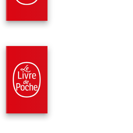
BIC…
Régine Deforges
PARUTION : 11/10/2006
96 PAGES
ROMANS
LE COLLIER DE
PERLES
Régine Deforges