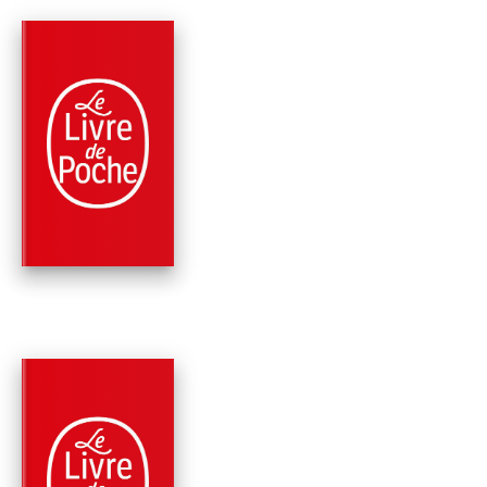
PARUTION : 02/03/2005
384 PAGES
ROMANS
LES GÉNÉRAUX DU
CRÉPUSCULE (LA
BICYCLETTE BL…
Régine Deforges
PARUTION : 12/12/2001
220 PAGES
ROMANS