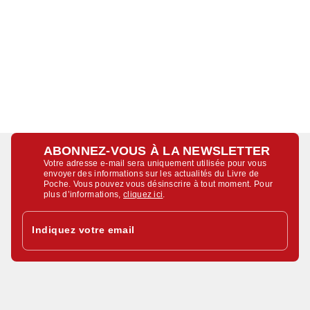
ABONNEZ-VOUS À LA NEWSLETTER
Votre adresse e-mail sera uniquement utilisée pour vous
envoyer des informations sur les actualités du Livre de
Poche. Vous pouvez vous désinscrire à tout moment. Pour
plus d’informations,
cliquez ici
.
Indiquez votre email