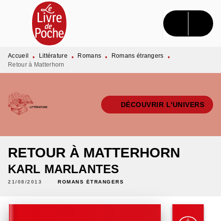
MENU
RECHERCHE
CONTENU
PIED DE PAGE
Accueil
Littérature
Romans
Romans étrangers
•
•
•
•
Retour à Matterhorn
DÉCOUVRIR L'UNIVERS
RETOUR À MATTERHORN
KARL MARLANTES
21/08/2013
ROMANS ÉTRANGERS