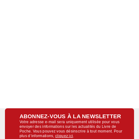
ABONNEZ-VOUS À LA NEWSLETTER
Votre adresse e-mail sera uniquement utilisée pour vous
envoyer des informations sur les actualités du Livre de
Poche. Vous pouvez vous désinscrire à tout moment. Pour
plus d’informations,
cliquez ici
.