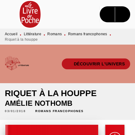
MENU
RECHERCHE
CONTENU
PIED DE PAGE
Accueil
Littérature
Romans
Romans francophones
•
•
•
•
Riquet à la houppe
DÉCOUVRIR L'UNIVERS
RIQUET À LA HOUPPE
AMÉLIE NOTHOMB
03/01/2018
ROMANS FRANCOPHONES