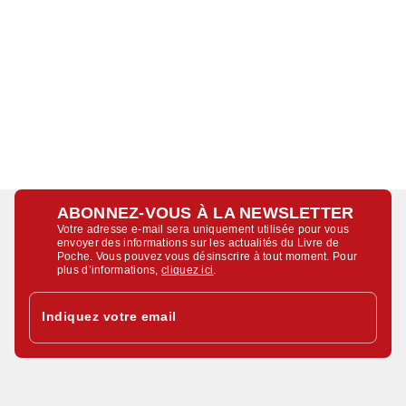
ABONNEZ-VOUS À LA NEWSLETTER
Votre adresse e-mail sera uniquement utilisée pour vous
envoyer des informations sur les actualités du Livre de
Poche. Vous pouvez vous désinscrire à tout moment. Pour
plus d’informations,
cliquez ici
.
Indiquez votre email