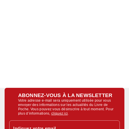
ABONNEZ-VOUS À LA NEWSLETTER
Votre adresse e-mail sera uniquement utilisée pour vous
envoyer des informations sur les actualités du Livre de
Poche. Vous pouvez vous désinscrire à tout moment. Pour
plus d’informations,
cliquez ici
.
Indiquez votre email