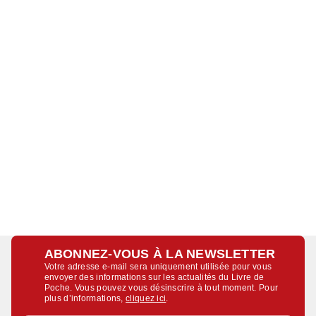
ABONNEZ-VOUS À LA NEWSLETTER
Votre adresse e-mail sera uniquement utilisée pour vous
envoyer des informations sur les actualités du Livre de
Poche. Vous pouvez vous désinscrire à tout moment. Pour
plus d’informations,
cliquez ici
.