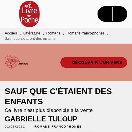
MENU
RECHERCHE
CONTENU
PIED DE PAGE
Accueil
Littérature
Romans
Romans francophones
•
•
•
•
Sauf que c'étaient des enfants
DÉCOUVRIR L'UNIVERS
SAUF QUE C'ÉTAIENT DES
ENFANTS
Ce livre n'est plus disponible à la vente
GABRIELLE TULOUP
01/09/2021
ROMANS FRANCOPHONES