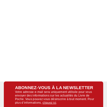
ABONNEZ-VOUS À LA NEWSLETTER
Votre adresse e-mail sera uniquement utilisée pour vous
envoyer des informations sur les actualités du Livre de
Poche. Vous pouvez vous désinscrire à tout moment. Pour
plus d’informations,
cliquez ici
.