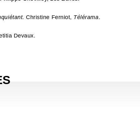
quiétant.
Christine Ferniot,
Télérama
.
etitia Devaux.
ES