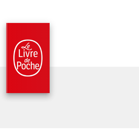
PARUTION : 06/01/2021
320 PAGES
ROMANS
TOUT CE QUI NOUS
SUBMERGE
Daisy Johnson