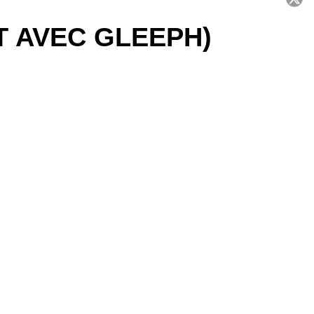
T AVEC GLEEPH)
C