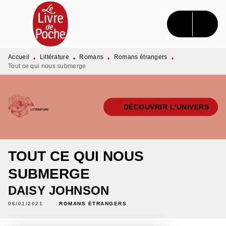
MENU
RECHERCHE
CONTENU
PIED DE PAGE
Accueil
Littérature
Romans
Romans étrangers
•
•
•
•
Tout ce qui nous submerge
DÉCOUVRIR L'UNIVERS
TOUT CE QUI NOUS
SUBMERGE
DAISY JOHNSON
06/01/2021
ROMANS ÉTRANGERS