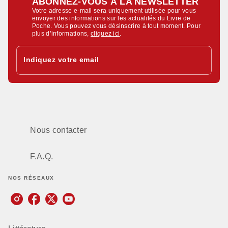
ABONNEZ-VOUS À LA NEWSLETTER
Votre adresse e-mail sera uniquement utilisée pour vous
envoyer des informations sur les actualités du Livre de
Poche. Vous pouvez vous désinscrire à tout moment. Pour
plus d’informations,
cliquez ici
.
Indiquez votre email
Nous contacter
F.A.Q.
NOS RÉSEAUX