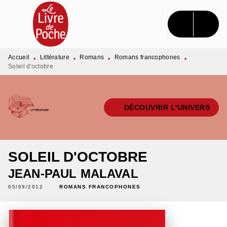
MENU
RECHERCHE
CONTENU
PIED DE PAGE
Accueil
Littérature
Romans
Romans francophones
•
•
•
•
Soleil d'octobre
DÉCOUVRIR L'UNIVERS
SOLEIL D'OCTOBRE
JEAN-PAUL MALAVAL
05/09/2012
ROMANS FRANCOPHONES