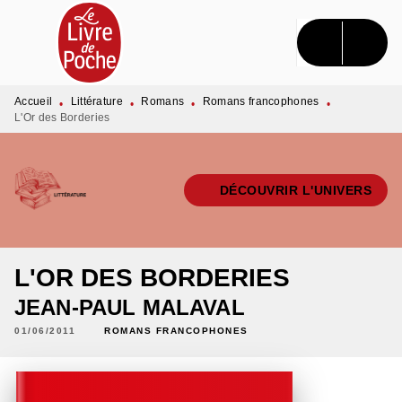
MENU
RECHERCHE
CONTENU
PIED DE PAGE
Accueil
Littérature
Romans
Romans francophones
•
•
•
•
L'Or des Borderies
DÉCOUVRIR L'UNIVERS
L'OR DES BORDERIES
JEAN-PAUL MALAVAL
01/06/2011
ROMANS FRANCOPHONES