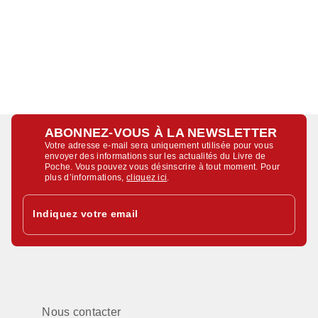
ABONNEZ-VOUS À LA NEWSLETTER
Votre adresse e-mail sera uniquement utilisée pour vous
envoyer des informations sur les actualités du Livre de
Poche. Vous pouvez vous désinscrire à tout moment. Pour
plus d’informations,
cliquez ici
.
Indiquez votre email
Nous contacter