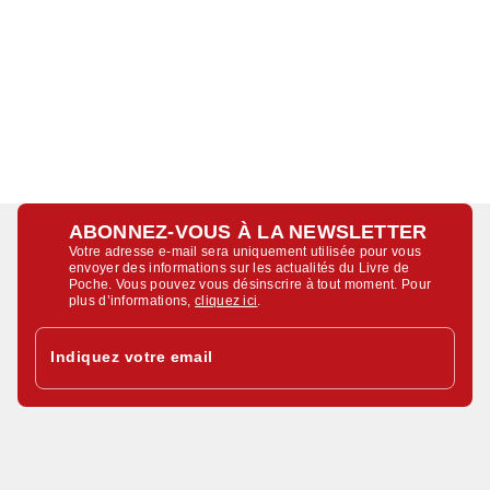
ABONNEZ-VOUS À LA NEWSLETTER
Votre adresse e-mail sera uniquement utilisée pour vous
envoyer des informations sur les actualités du Livre de
Poche. Vous pouvez vous désinscrire à tout moment. Pour
plus d’informations,
cliquez ici
.
Indiquez votre email