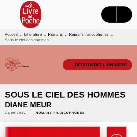
MENU
RECHERCHE
CONTENU
PIED DE PAGE
Accueil
Littérature
Romans
Romans francophones
•
•
•
•
Sous le ciel des hommes
DÉCOUVRIR L'UNIVERS
SOUS LE CIEL DES HOMMES
DIANE MEUR
21/09/2022
ROMANS FRANCOPHONES