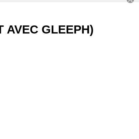
C
T AVEC GLEEPH)