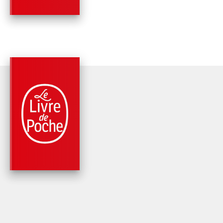
PARUTION : 03/03/1986
192 PAGES
ART
ESSAI SUR L'EXOTI
Victor Segalen