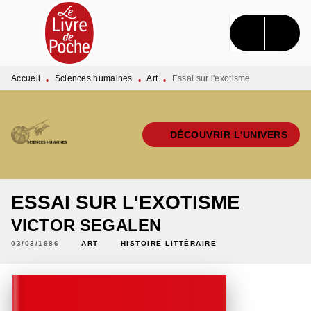
MENU
RECHERCHE
CONTENU
PIED DE PAGE
Accueil
Sciences humaines
Art
Essai sur l'exotisme
•
•
•
DÉCOUVRIR L'UNIVERS
ESSAI SUR L'EXOTISME
VICTOR SEGALEN
03/03/1986
ART
HISTOIRE LITTÉRAIRE