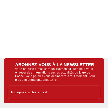
ABONNEZ-VOUS À LA NEWSLETTER
Votre adresse e-mail sera uniquement utilisée pour vous
envoyer des informations sur les actualités du Livre de
Poche. Vous pouvez vous désinscrire à tout moment. Pour
plus d’informations,
cliquez ici
.
Indiquez votre email