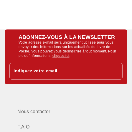
ABONNEZ-VOUS À LA NEWSLETTER
Votre adresse e-mail sera uniquement utilisée pour vous
envoyer des informations sur les actualités du Livre de
Poche. Vous pouvez vous désinscrire à tout moment. Pour
plus d’informations,
cliquez ici
.
Indiquez votre email
Nous contacter
F.A.Q.