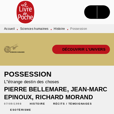
MENU
RECHERCHE
CONTENU
PIED DE PAGE
Accueil
Sciences humaines
Histoire
Possession
•
•
•
DÉCOUVRIR L'UNIVERS
POSSESSION
L''étrange destin des choses
PIERRE BELLEMARE
,
JEAN-MARC
EPINOUX
,
RICHARD MORAND
07/09/1998
HISTOIRE
RÉCITS / TÉMOIGNAGES
ESOTÉRISME