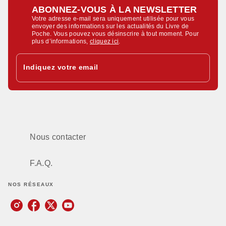
ABONNEZ-VOUS À LA NEWSLETTER
Votre adresse e-mail sera uniquement utilisée pour vous
envoyer des informations sur les actualités du Livre de
Poche. Vous pouvez vous désinscrire à tout moment. Pour
plus d’informations,
cliquez ici
.
Indiquez votre email
Nous contacter
F.A.Q.
NOS RÉSEAUX