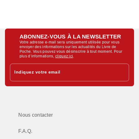
ABONNEZ-VOUS À LA NEWSLETTER
Votre adresse e-mail sera uniquement utilisée pour vous
envoyer des informations sur les actualités du Livre de
Poche. Vous pouvez vous désinscrire à tout moment. Pour
plus d’informations,
cliquez ici
.
Indiquez votre email
Nous contacter
F.A.Q.