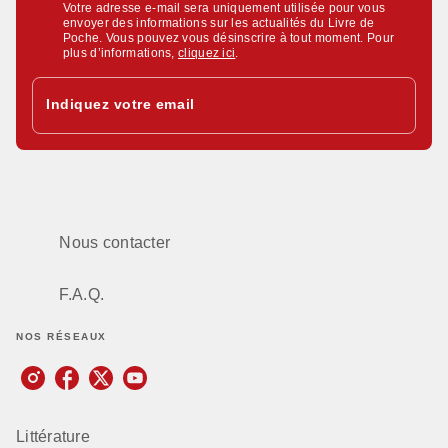
Votre adresse e-mail sera uniquement utilisée pour vous
envoyer des informations sur les actualités du Livre de
Poche. Vous pouvez vous désinscrire à tout moment. Pour
plus d’informations,
cliquez ici
.
Indiquez votre email
Nous contacter
F.A.Q.
NOS RÉSEAUX
Littérature